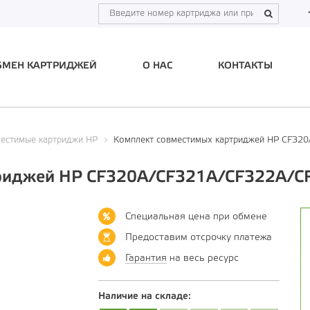
БМЕН КАРТРИДЖЕЙ
О НАС
КОНТАКТЫ
естимые картриджи HP
Комплект совместимых картриджей HP CF3
триджей HP CF320A/CF321А/CF322А/C
Специальная цена при обмене
Предоставим отсрочку платежа
Гарантия
на весь ресурс
Наличие на складе: