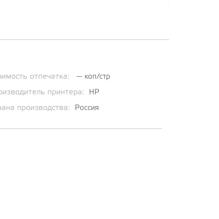
оимость отпечатка:
— коп/стр
оизводитель принтера:
HP
рана производства:
Россия