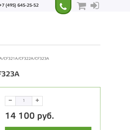
+7 (495) 645-25-52
20A/CF321А/CF322А/CF323А
F323А
14 100 руб.