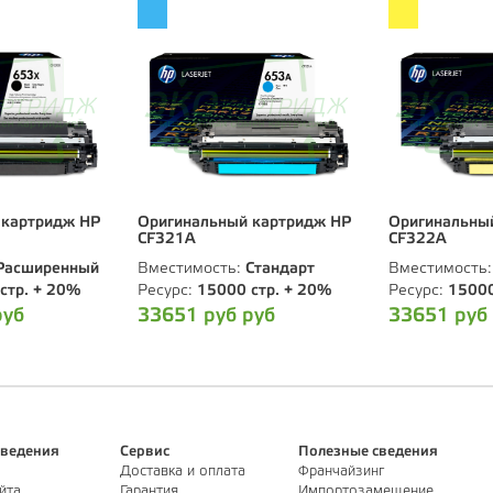
 картридж HP
Оригинальный картридж HP
Оригинальны
CF321A
CF322A
Расширенный
Вместимость:
Стандарт
Вместимость
стр. + 20%
Ресурс:
15000 стр. + 20%
Ресурс:
15000
руб
33651 руб руб
33651 руб
ведения
Сервис
Полезные сведения
Доставка и оплата
Франчайзинг
йта
Гарантия
Импортозамещение