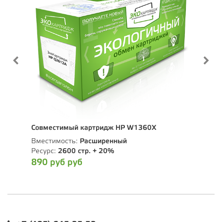
Совместимый картридж HP W1360X
Сов
Вместимость:
Расширенный
Вмес
Ресурс:
2600 стр. + 20%
Ресу
890 руб руб
790