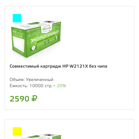
Совместимый картридж HP W2121X без чипа
Объем:
Увеличенный
Емкость:
10000 стр.
+ 20%
2590