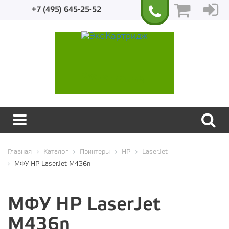
+7 (495) 645-25-52
Экологичный
Главная
Каталог
Принтеры
HP
LaserJet
МФУ HP LaserJet M436n
МФУ HP LaserJet
M436n